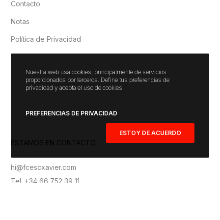
Contacto
Notas
Política de Privacidad
Nuestra web usa cookies, principalmente de servicios
proporcionados por terceros. Define tus preferencias de
privacidad y acepta el uso de cookies.
PREFERENCIAS DE PRIVACIDAD
ESTOY DE ACUERDO
ESTAMOS EN CONTACTO
hi@fcescxavier.com
Tel. +34 66 752 39 11