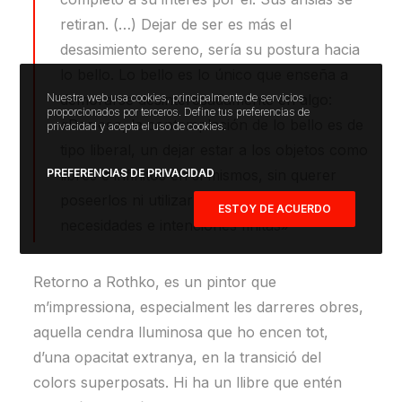
retiran. (…) Dejar de ser es más el
desasimiento sereno, sería su postura hacia
lo bello. Lo bello es lo único que enseña a
demorarse desinteresadamente en algo:
Nuestra web usa cookies, principalmente de servicios
proporcionados por terceros. Define tus preferencias de
«Por eso, la contemplación de lo bello es de
privacidad y acepta el uso de cookies.
tipo liberal, un dejar estar a los objetos como
libres e infinitos en sí mismos, sin querer
PREFERENCIAS DE PRIVACIDAD
poseerlos ni utilizarlos como útiles para
ESTOY DE ACUERDO
necesidades e intenciones finitas»
Retorno a Rothko, es un pintor que
m’impressiona, especialment les darreres obres,
aquella cendra lluminosa que ho encen tot,
d’una opacitat extranya, en la transició del
colors superposats. Hi ha un llibre que entén