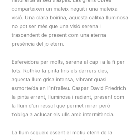
naturalitat al seu traspàs. Les grans obres
comparteixen un mateix neguit i una mateixa
visió. Una clara boirina, aquesta calitxa lluminosa
no pot ser més que una visió serena i
trascendent de present com una eterna
presència del jo etern.
Esfereidora per molts, serena al cap i a la fi per
tots. Rothko la pinta fins els darrers dies,
aquesta llum grisa intensa, vibrant quasi
esmorteïda en l’infralleu. Caspar David Friedrich
la pinta errant, lluminosa i radiant, present com
la llum d’un ressol que permet mirar però
t’obliga a aclucar els ulls amb intermitència.
La llum segueix essent el motiu etern de la