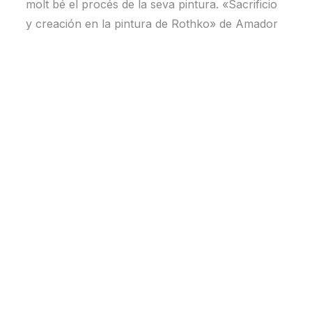
molt bé el procés de la seva pintura. «Sacrificio
y creación en la pintura de Rothko» de Amador
Vega Esquerra. Unos párrafos narran el misterio
desvelado:
De hecho, ya en 1945 había asumido el reto
de seguir dando mayor concreción a sus
símbolos de cara a obtener mayor claridad.
No hay nada que permita pensar en una
actitud repetitiva o acomodada a estadios
expresivos estables. Incluso en las series de
piezas más semejantes es posible percibir la
persistente inquietud que le permitirán
continuar con la dinámica de los hallazgos.
I ara el mateix Rothko per parlar de la llum, de la