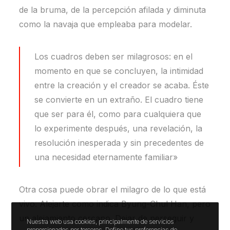
de la bruma, de la percepción afilada y diminuta
como la navaja que empleaba para modelar.
Los cuadros deben ser milagrosos: en el
momento en que se concluyen, la intimidad
entre la creación y el creador se acaba. Éste
se convierte en un extraño. El cuadro tiene
que ser para él, como para cualquiera que
lo experimente después, una revelación, la
resolución inesperada y sin precedentes de
una necesidad eternamente familiar»
Otra cosa puede obrar el milagro de lo que está
vivo. Alejarte como indica Byung-Chul Han, pero
un alejamiento cercano. Dejar de perseguir y
Nuestra web usa cookies, principalmente de servicios
proporcionados por terceros. Define tus preferencias de