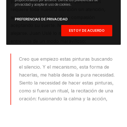
paralizar lo que miramos. Lo que miramos
privacidad y acepta el uso de cookies.
requiere toda nuestra atención sin atención,
acercarnos con devoción y compasión
PREFERENCIAS DE PRIVACIDAD
aceptando su suerte. No juzgar, respirar y
ESTOY DE ACUERDO
alejarse. Juan Uslé lo manifiesta en esta
entrevista de un modo maravilloso:
Creo que empiezo estas pinturas buscando
el silencio. Y el mecanismo, esta forma de
hacerlas, me habla desde la pura necesidad.
Siento la necesidad de hacer estas pinturas,
como si fuera un ritual, la recitación de una
oración: fusionando la calma y la acción,
tratando de no pensar, escuchando a mi
cuerpo. Hacerlas es como llenar el mundo
de silencio, partiendo del vacío, para