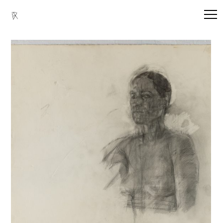
Home
»
Portfolio With Sidebar