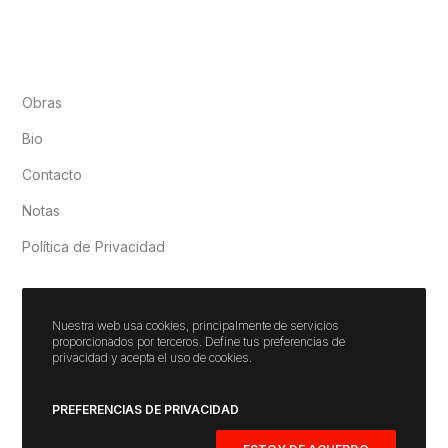
Obras
Bio
Contacto
Notas
Política de Privacidad
Nuestra web usa cookies, principalmente de servicios
proporcionados por terceros. Define tus preferencias de
privacidad y acepta el uso de cookies.
PREFERENCIAS DE PRIVACIDAD