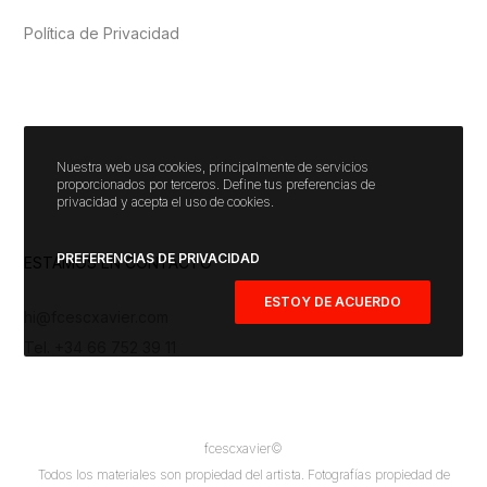
Política de Privacidad
Nuestra web usa cookies, principalmente de servicios
proporcionados por terceros. Define tus preferencias de
privacidad y acepta el uso de cookies.
PREFERENCIAS DE PRIVACIDAD
ESTAMOS EN CONTACTO
ESTOY DE ACUERDO
hi@fcescxavier.com
Tel. +34 66 752 39 11
fcescxavier©️
Todos los materiales son propiedad del artista. Fotografías propiedad de